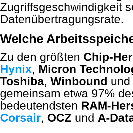
Zugriffsgeschwindigkeit s
Datenübertragungsrate.
Welche Arbeitsspeicher
Zu den größten
Chip-Her
Hynix
,
Micron Technolo
Toshiba
,
Winbound
un
gemeinsam etwa 97% des
bedeutendsten
RAM-Hers
Corsair
,
OCZ
und
A-Dat