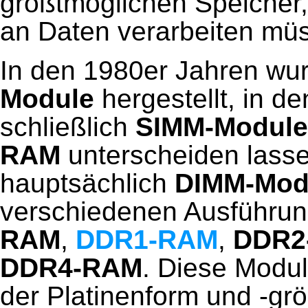
größtmöglichen Speicher
an Daten verarbeiten mü
In den 1980er Jahren w
Module
hergestellt, in d
schließlich
SIMM-Module
RAM
unterscheiden lass
hauptsächlich
DIMM-Mod
verschiedenen Ausführun
RAM
,
DDR1-RAM
,
DDR2
DDR4-RAM
. Diese Modu
der Platinenform und -grö